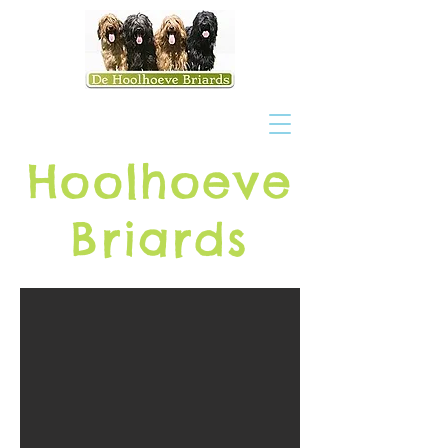
H
oolhoeve
Briards