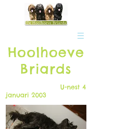
H
oolhoeve
Briards
U-nest 4
januari 2003