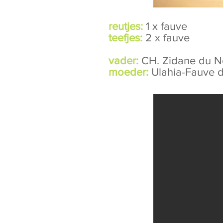
reutjes:
1 x fauve
teefjes:
2 x fauve
vader:
CH. Zidane du N
moeder:
Ulahia-Fauve d