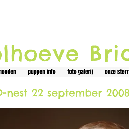
lhoeve Bri
honden
puppen info
foto galerij
onze sterr
2 september 200