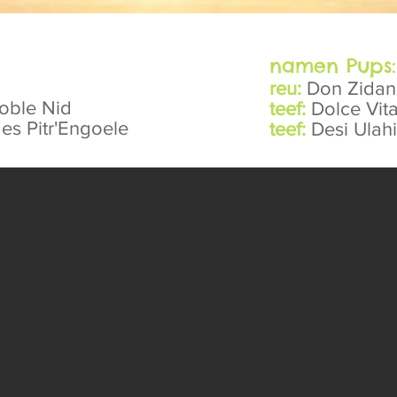
namen Pups:
reu:
Don Zidan
oble Nid
teef:
Dolce Vit
es Pitr'Engoele
teef:
Desi Ulah