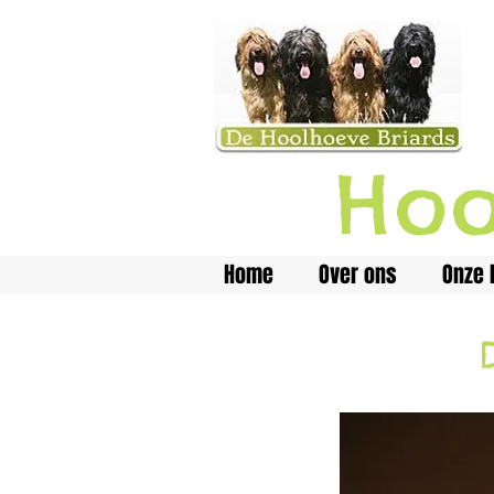
H
oo
Home
Over ons
Onze 
D-nest 2