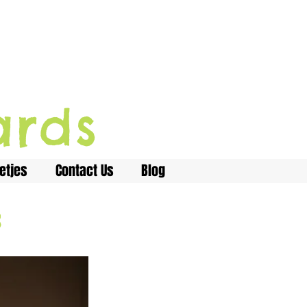
ards
etjes
Contact Us
Blog
8